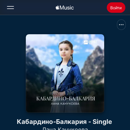
Войти
Поиск
Главная
Радио
Установить Apple Music
Кабардино-Балкария - Single
Лана Канукоева