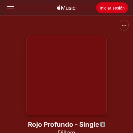
Iniciar sesión
Buscar
Inicio
Novedades
Instalar Apple Music
Radio
Rojo Profundo - Single
Dillom