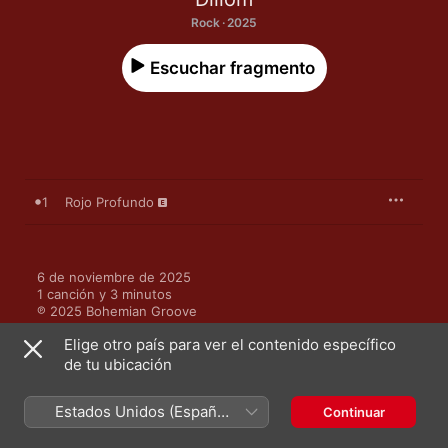
Rock · 2025
Escuchar fragmento
1
Rojo Profundo
6 de noviembre de 2025

1 canción y 3 minutos

℗ 2025 Bohemian Groove
Elige otro país para ver el contenido específico
de tu ubicación
Estados Unidos (Español
Continuar
Más de Dillom
México)