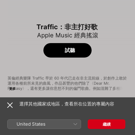
Traffic：非主打好歌
Apple Music 經典搖滾
試聽
英倫經典樂隊 Traffic 早於 60 年代已走在非主流前線，於創作上敢於
運用各種前所未見的曲風，作品甚豐的他們除了〈Dear Mr. 
Fantasy〉，還有更多讓你意想不到的偏門歌曲。例如混雜了多種民
更多
謠樂器與和弦的〈Dealer〉，或是充滿即興味道、電音強勁的搖滾
作。在響亮的節拍當中，運用高超的編曲造詣，以偶爾零碎、時而前
選擇其他國家或地區，查看所在位置的專屬內容
衛的旋律開啟樂迷的眼界，展現最深刻的搖滾張力！
歌曲
時間
Many a Mile to Freedom
Traffic
United States
繼續
Far from Home
Traffic