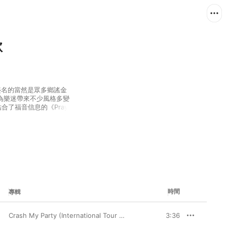
歌
負盛名的當然是眾多鄉謠金
為樂迷帶來不少風格多變
合了福音信息的《Pray 
演繹的無限可能，再次驚嘆 
時間
專輯
Crash My Party (International Tour Edition)
3:36