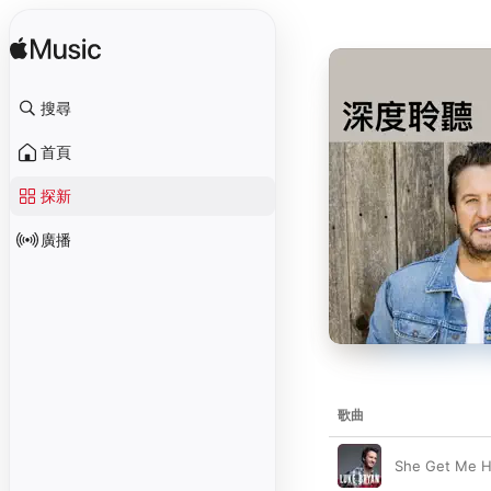
搜尋
首頁
探新
廣播
歌曲
She Get Me H