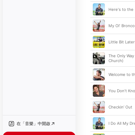
Here's to the
My Ol' Bronco
Little Bit Late
The Only Way 
Church)
Welcome to t
You Don't Kn
Checkin’ Out
在「音樂」中開啟
I Do All My D