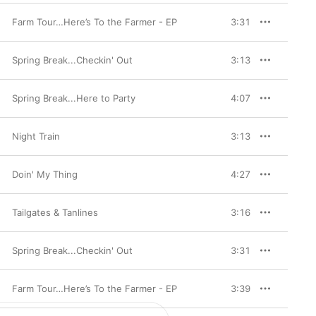
Farm Tour…Here’s To the Farmer - EP
3:31
Spring Break...Checkin' Out
3:13
Spring Break...Here to Party
4:07
Night Train
3:13
Doin' My Thing
4:27
Tailgates & Tanlines
3:16
Spring Break...Checkin' Out
3:31
Farm Tour…Here’s To the Farmer - EP
3:39