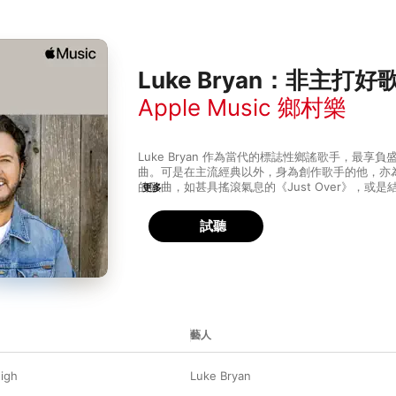
Luke Bryan：非主打好
Apple Music 鄉村樂
Luke Bryan 作為當代的標誌性鄉謠歌手，最享
曲。可是在主流經典以外，身為創作歌手的他，亦
的歌曲，如甚具搖滾氣息的《Just Over》，或是結
更多
About Everything》，讓你看見一把結他可以
Luke Bryan 的創才天賦。
試聽
藝人
igh
Luke Bryan