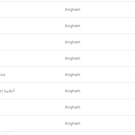
Angham
Angham
Angham
Angham
kos
Angham
أحلامنا (feat. Cairokee)
Angham
Angham
Angham