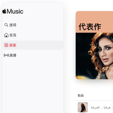
搜尋
首頁
探新
廣播
歌曲
. فرقنا .. افترقنا