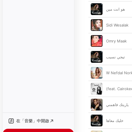
هو انت مين
Sidi Wesalak
Omry Maak
تيجي نسيب
W Nefdal Nor
ياريتك فاهمني
在「音樂」中開啟
خليك معاها