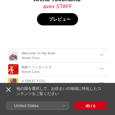
avex STAFF
プレビュー
曲
時間
Welcome To My Brain
Novel Core
独創ファンタジスタ
Novel Core
A GREAT FOOL
Novel Core
他の国を選択して、お住まいの地域に特化したコ
ンテンツをご覧ください
PANIC! (feat. SKY-HI)
Novel Core
United States
続ける
ex feat. Ayumu Imazu
Novel Core