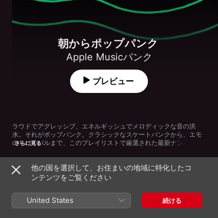
朝からポップパンク
Apple Musicパンク
プレビュー
ラウドでアグレッシブ、エネルギッシュでメロディックな音の洪
水。それがポップパンク。クラシックなスケートパンクから、エモ
のリバイバルまで、このプレイリストで厳選された最新ナンバーを
さらに見る
楽しもう。プレイリスト内の曲は随時更新されるので、お気に入り
の曲はライブラリに追加してください。
他の国を選択して、お住まいの地域に特化したコ
曲
時間
ンテンツをご覧ください
Outsourced Soul
Public Divide
United States
続ける
Friends with you
Slackr