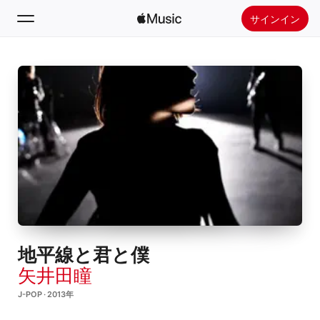
サインイン
検索
ホーム
新着おすすめ
Apple Musicをインストール
ラジオ
地平線と君と僕
矢井田瞳
J-POP · 2013年