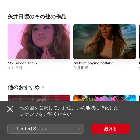
矢井田瞳のその他の作品
My Sweet Darlin’
I’m here saying nothing
矢井田瞳
矢井田瞳
他のおすすめ
他の国を選択して、お住まいの地域に特化したコ
ンテンツをご覧ください
United States
続ける
好きすぎて滅! (from M!LK ARENA
爆裂愛してる
TOUR 2025-2026「SMILE POP!」
M!LK