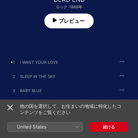
ロック · 1989年
プレビュー
1
I WANT YOUR LOVE
2
SLEEP IN THE SKY
3
BABY BLUE
4
So Sweet So Lonely
他の国を選択して、お住まいの地域に特化したコ
ンテンツをご覧ください
5
CRASH 49
United States
続ける
6
TRICKSTER