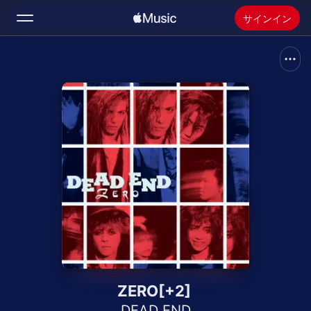
サインイン
検索
ホーム
新着おすすめ
Apple Musicをインストール
ラジオ
ZERO[+2]
DEAD END