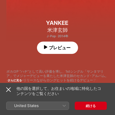
YANKEE
米津玄師
J-Pop · 2014年
プレビュー
ボカロP “ハチ”として高い評価を博し、1stシングル「サンタマリ
ア」でメジャーデビューを果たした米津玄師のセカンド･アルバム。
インディーリリースながらロングヒットを続けるデビューアルバム
さらに見る
から約2年、様々なミュージシャンとのスタジオセッションを重ねて
他の国を選択して、お住まいの地域に特化したコ
作り上げたのは、彼ならではの印象的なギターリフが織りなす疾走
ンテンツをご覧ください
感と、メランコリックでありながら力強い色鮮やかな世界観が彩る
ポップミュージックの数々。シーンの枠を超え、新たな一歩を踏み
1
リビングデッド・ユース
出した米津玄師の「今」を象徴する作品がついに完成。
United States
続ける
2
MAD HEAD LOVE