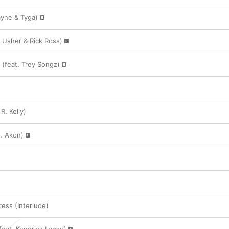
Wayne & Tyga)
 Usher & Rick Ross)
 (feat. Trey Songz)
R. Kelly)
. Akon)
ress (Interlude)