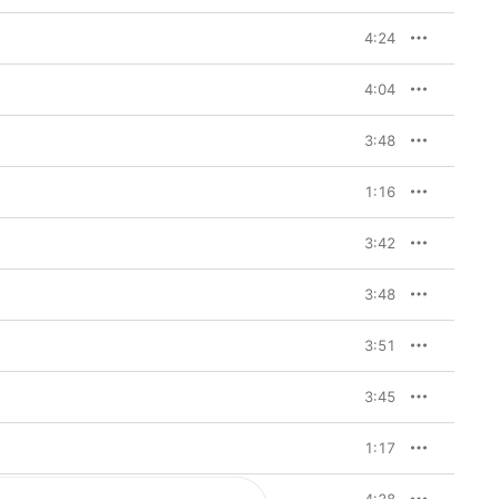
4:24
4:04
3:48
1:16
3:42
3:48
3:51
3:45
1:17