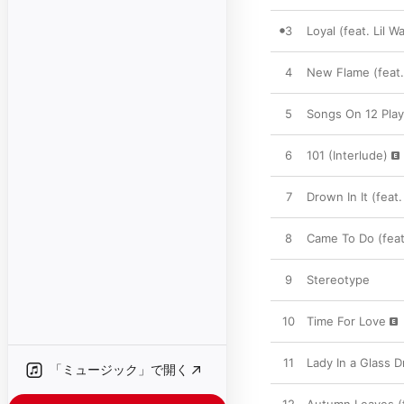
3
Loyal (feat. Lil 
4
New Flame (feat.
5
Songs On 12 Play
6
101 (Interlude)
7
Drown In It (feat. 
8
Came To Do (feat
9
Stereotype
10
Time For Love
11
Lady In a Glass D
「ミュージック」で開く