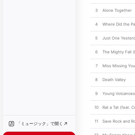
3
Alone Together
4
Where Did the Pa
5
Just One Yesterd
6
The Mighty Fall (
7
Miss Missing Yo
8
Death Valley
9
Young Volcanoes
10
Rat a Tat (feat. 
11
Save Rock and Rol
「ミュージック」で開く