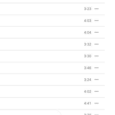
3:23
4:03
4:04
3:32
3:30
3:46
3:24
4:02
4:41