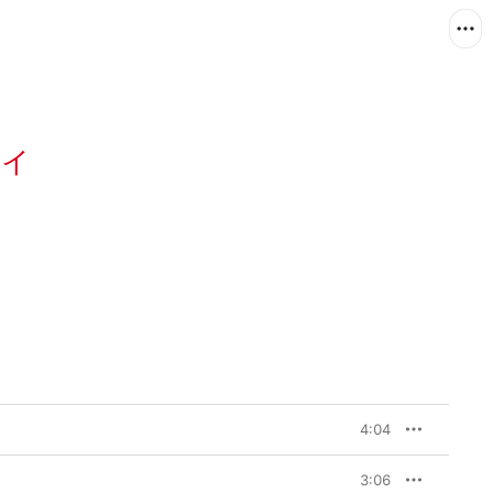
ーイ
4:04
3:06