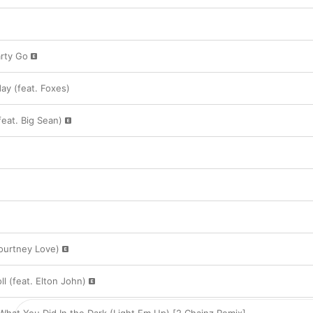
rty Go
ay (feat. Foxes)
feat. Big Sean)
u
Courtney Love)
l (feat. Elton John)