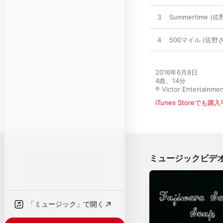
3
Summertime (佐
4
500マイル (佐野さく
2016年6月8日

4曲、14分

℗ Victor Entertainme
iTunes Storeでも購
ミュージックビデ
「ミュージック」で開く