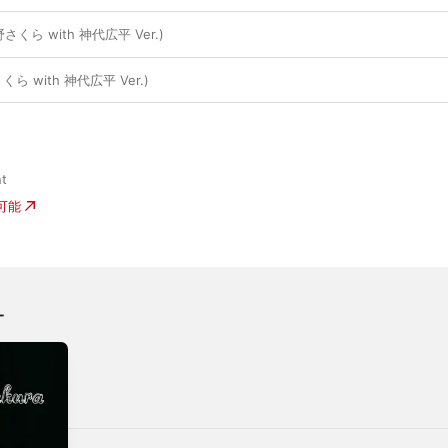
野さくら with 神代広平 Ver.)
ら with 神代広平 Ver.)
nt
入可能
オ