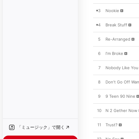
3
Nookie
4
Break Stuff
5
Re-Arranged
6
I'm Broke
7
Nobody Like You
8
Don't Go Off Wa
9
9 Teen 90 Nine
10
N 2 Gether Now
11
Trust?
「ミュージック」で開く