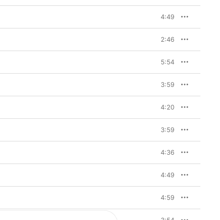
4:49
2:46
5:54
3:59
4:20
3:59
4:36
4:49
4:59