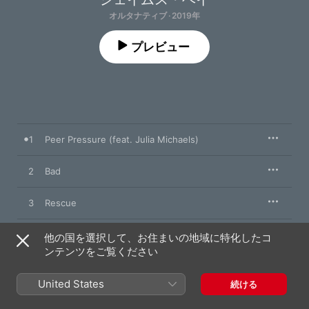
オルタナティブ · 2019年
プレビュー
1
Peer Pressure (feat. Julia Michaels)
2
Bad
3
Rescue
4
Break My Heart Right
他の国を選択して、お住まいの地域に特化したコ
ンテンツをご覧ください
United States
続ける
2019年5月10日

4曲、13分
