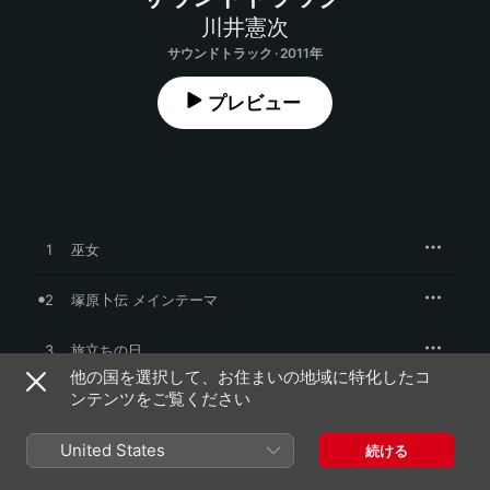
川井憲次
サウンドトラック · 2011年
プレビュー
1
巫女
2
塚原卜伝 メインテーマ
3
旅立ちの日
他の国を選択して、お住まいの地域に特化したコ
ンテンツをご覧ください
4
いざ対決へ
United States
5
絶体絶命
続ける