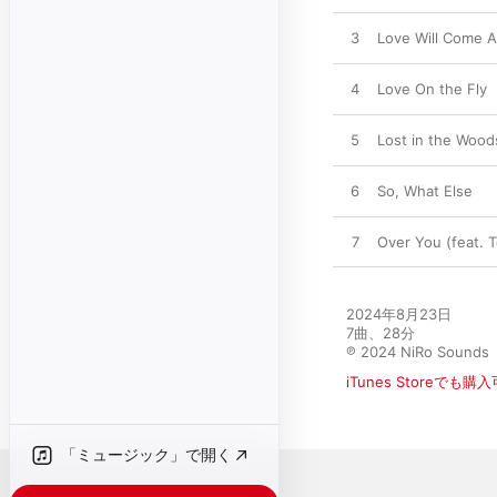
3
Love Will Come A
4
Love On the Fly
5
Lost in the Wood
6
So, What Else
7
Over You (feat. 
2024年8月23日

7曲、28分

℗ 2024 NiRo Sounds
iTunes Storeでも購
「ミュージック」で開く