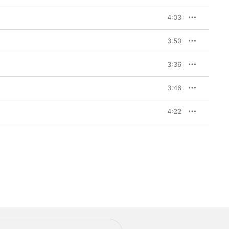
4:03
3:50
3:36
3:46
4:22