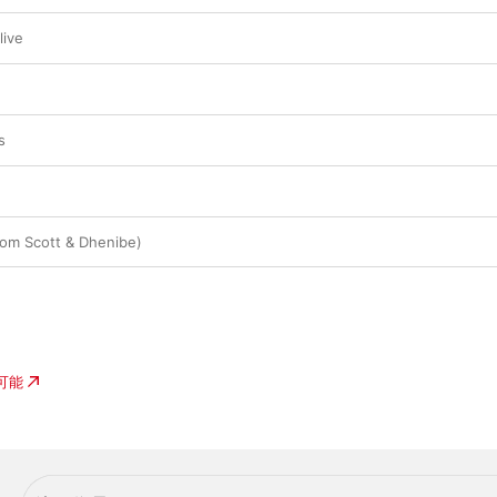
live
s
Tom Scott & Dhenibe)
入可能