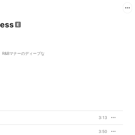
ness
R&Bマナーのディープな
3:13
3:50