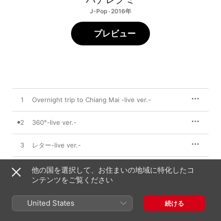
J-Pop · 2016年
プレビュー
1
Overnight trip to Chiang Mai -live ver.-
2
360°-live ver.-
3
レター-live ver.-
4
大安-live ver.-
他の国を選択して、お住まいの地域に特化したコ
ンテンツをご覧ください
5
フリーダムライダー-live ver.-
United States
続ける
6
金平糖-live ver.-