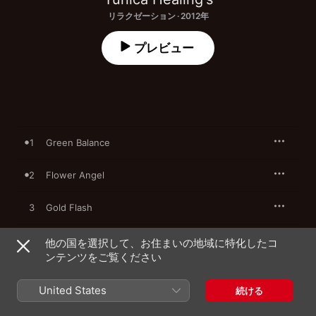
リラクゼーション · 2012年
プレビュー
1
Green Balance
2
Flower Angel
3
Gold Flash
4
Blue Wave
他の国を選択して、お住まいの地域に特化したコ
ンテンツをご覧ください
5
Green Palace
United States
続ける
6
Power Flower