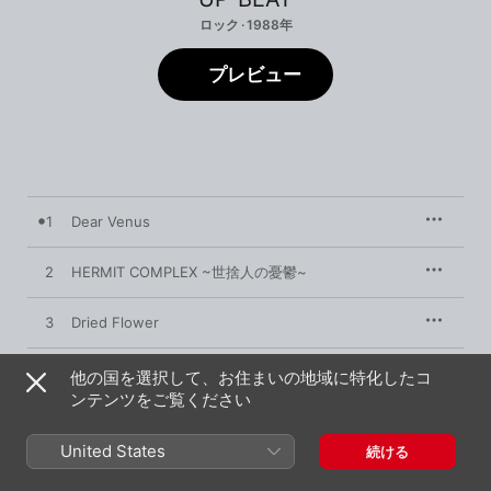
ロック · 1988年
プレビュー
1
Dear Venus
2
HERMIT COMPLEX ~世捨人の憂鬱~
3
Dried Flower
4
Glass Jewelry
他の国を選択して、お住まいの地域に特化したコ
ンテンツをご覧ください
5
What Am I?
United States
続ける
6
Mode Insane