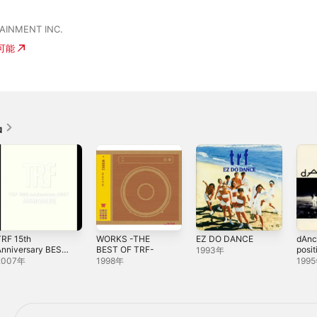
AINMENT INC.
入可能
品
TRF 15th
WORKS -THE
EZ DO DANCE
dAnc
Anniversary BEST
BEST OF TRF-
posit
1993年
- MEMORIES -
2007年
1998年
199