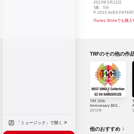
2023年3月22日

1曲、5分

℗ 2023 AVEX ENTERT
iTunes Storeでも購
TRFのその他の作
TRF 20th
Anniversary BEST
SINGLE Collection
2013年
× EZ DO
DANCERCIZE
「ミュージック」で開く
他のおすすめ