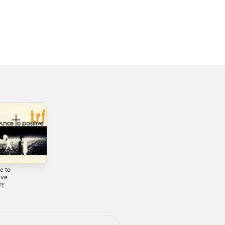
e to
Get Wild (live ver.)
WORLD
ive
- Single
GROOVE
5年
2018年
1994年