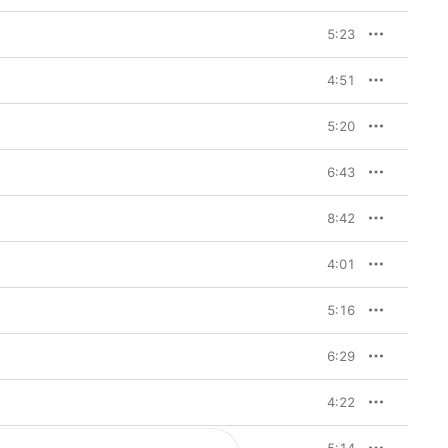
5:23
4:51
5:20
6:43
8:42
4:01
5:16
6:29
4:22