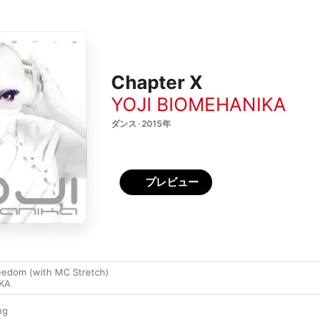
Chapter X
YOJI BIOMEHANIKA
ダンス · 2015年
プレビュー
eedom (with MC Stretch)
KA
ng