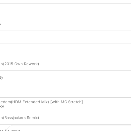
s
n(2015 Own Rework)
ty
reedom(HDM Extended Mix) [with MC Stretch]
KA
(Bassjackers Remix)