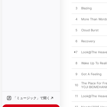
3
Blazing
4
More Than Word
5
Cloud Burst
6
Recovery
7
Look@The Heave
8
Wake Up To Reali
9
Got A Feeling
The Place For F
10
YOJI BIOMEHANI
11
Look@The Heaven
「ミュージック」で開く