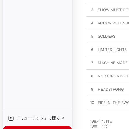
3
SHOW MUST GO
4
ROCK'N'ROLL SU
5
SOLDIERS
6
LIMITED LIGHTS
7
MACHINE MADE
8
NO MORE NIGHT
9
HEADSTRONG
10
FIRE 'N' THE SW
「ミュージック」で開く
1987年1月1日

10曲、41分
