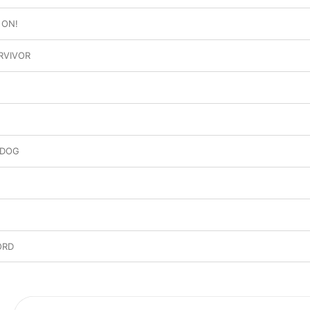
 ON!
RVIVOR
 DOG
ORD