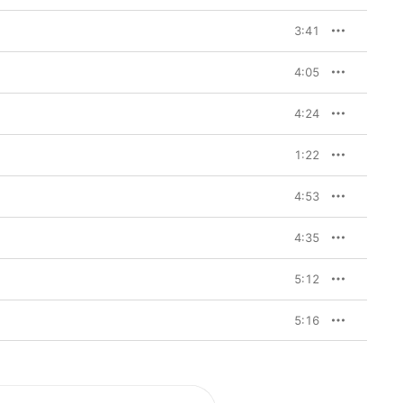
3:41
4:05
4:24
1:22
4:53
4:35
5:12
5:16