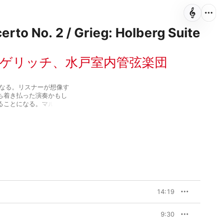
rto No. 2 / Grieg: Holberg Suite
ゲリッチ
、
水戸室内管弦楽団
になる。リスナーが想像す
ち着き払った演奏かもし
ることになる。マルタ・
の中で最も明快な曲想を
感じさせないスピードで鍵
マジネーションは無限の
楽団の精鋭たちからエネ
グの『ホルベアの時代か
あるモーツァルトの『デ
も聴きどころとなっている。
バム。
14:19
9:30