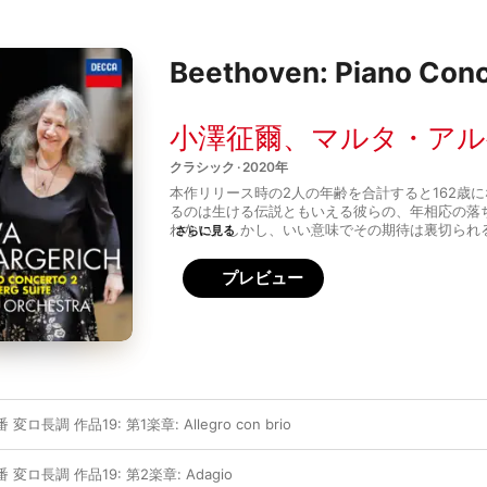
Beethoven: Piano Conce
小澤征爾
、
マルタ・アル
クラシック · 2020年
本作リリース時の2人の年齢を合計すると162歳
るのは生ける伝説ともいえる彼らの、年相応の落
れない。しかし、いい意味でその期待は裏切られ
さらに見る
アルゲリッチは、ベートーヴェンのピアノ協奏曲
持つ第2番で閃光を放つ。彼女の指は全く年齢を
プレビュー
盤の上を疾走し、生き生きとした表現と豊かなイ
広がりを見せる。同様に小澤征爾も水戸室内管弦
ルギーにあふれた演奏を導き出している。グリー
ら』は緻密かつ優雅に奏でられ、小澤の十八番で
ィヴェルティメント ニ長調 K.136』の第1楽章
音楽界の巨人たちの共演による魅力あふれるアル
ロ長調 作品19: 第1楽章: Allegro con brio
変ロ長調 作品19: 第2楽章: Adagio