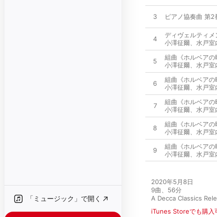
3
ピアノ協奏曲 第2番 変
ディヴェルティメント ニ
4
小澤征爾
、
水戸室
組曲《ホルベアの時
5
小澤征爾
、
水戸室
組曲《ホルベアの時
6
小澤征爾
、
水戸室
組曲《ホルベアの時
7
小澤征爾
、
水戸室
組曲《ホルベアの時
8
小澤征爾
、
水戸室
組曲《ホルベアの時
9
小澤征爾
、
水戸室
2020年5月8日

9曲、56分

「ミュージック」で開く
A Decca Classics Rel
iTunes Storeでも購