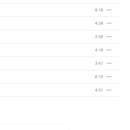
6:18
4:29
2:58
4:18
3:47
6:19
4:31