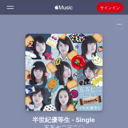
サインイン
検索
ホーム
新着おすすめ
Apple Musicをインストール
ラジオ
半世紀優等生 - Single
五五七二三二〇