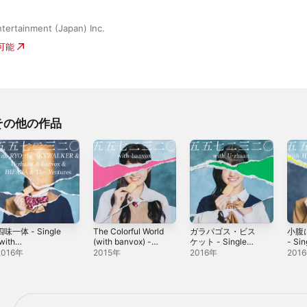
tertainment (Japan) Inc.
入可能
その他の作品
四味一体 - Single
The Colorful World
ガラパゴス・ビス
小腹
with
(with banvox) -
ケット - Single
- Sin
RYOtheSKYWALK
Single
(with U-zhaan) -
HIFA
2016年
2015年
2016年
201
R, U-zhaan,
Single
TheV
banvox, HIFANA &
Sing
heVentures) -
ingle