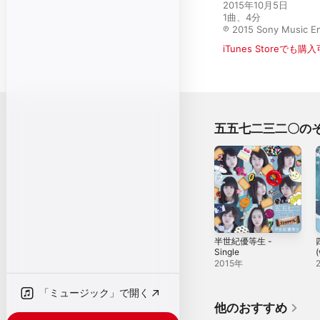
2015年10月5日

1曲、4分

℗ 2015 Sony Music En
iTunes Storeでも購
五五七二三二〇の
半世紀優等生 -
Single
(
2015年
E
「ミュージック」で開く
T
S
他のおすすめ