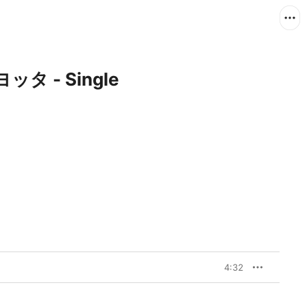
 - Single
4:32