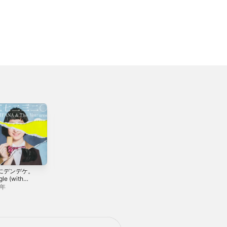
にデンデケ。
シケラナイ。 -
gle (with
Single (with
NA &
RYOtheSKYWALK
6年
2016年
entures) -
ER) - Single
le