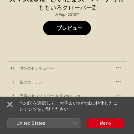
ナ大会~開催記念シングル
ももいろクローバーZ
J-Pop · 2012年
プレビュー
1
僕等のセンチュリー
2
空のカーテン
5
僕等のセンチュリー (off vocal ver.)
他の国を選択して、お住まいの地域に特化したコ
ンテンツをご覧ください
6
空のカーテン (off vocal ver.)
United States
続ける
2012年12月24日
