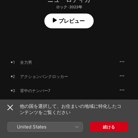
ロック · 2023年
プレビュー
1
全力男
2
アクションパンクロッカー
3
背中のナンバー7
4
藤屋ミュージアム
他の国を選択して、お住まいの地域に特化したコ
ンテンツをご覧ください
5
涙腺グルグル (Album ver.)
United States
続ける
6
空っ風