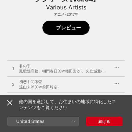
Various Artists
アニメ · 2017年
プレビュー
君の手
1
鳳歌院高校
、
朝門春日(CV:種田梨沙)
、
久仁城雅(CV:斎藤千和)
、
初恋中間考査
2
遠山未涼(CV:前田玲奈)
にょきにょきデンパシー(♪)
3
他の国を選択して、お住まいの地域に特化したコ
姫島木乃子(CV:水橋かおり)
ンテンツをご覧ください
嵯峨椿トライアングル
4
スカーレット・カメリア
、
三条八重(CV:植田佳奈)
、
アネット・オル
United States
続ける
Shining Ray