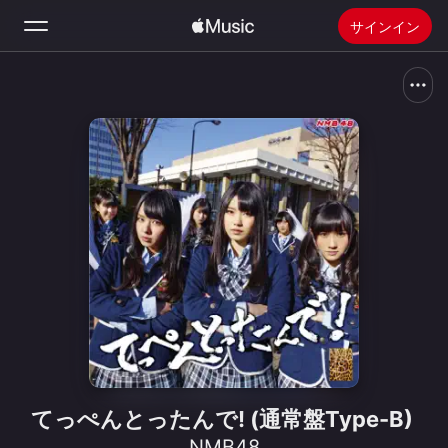
サインイン
検索
ホーム
新着おすすめ
Apple Musicをインストール
ラジオ
てっぺんとったんで! (通常盤Type-B)
NMB48