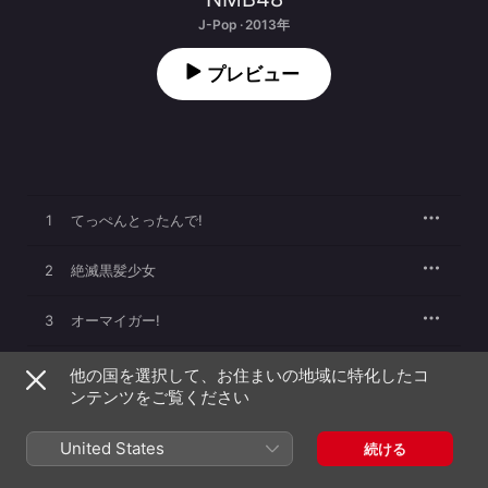
J-Pop · 2013年
プレビュー
1
てっぺんとったんで!
2
絶滅黒髪少女
3
オーマイガー!
4
純情U-19
他の国を選択して、お住まいの地域に特化したコ
ンテンツをご覧ください
5
ナギイチ
United States
続ける
6
ヴァージニティー