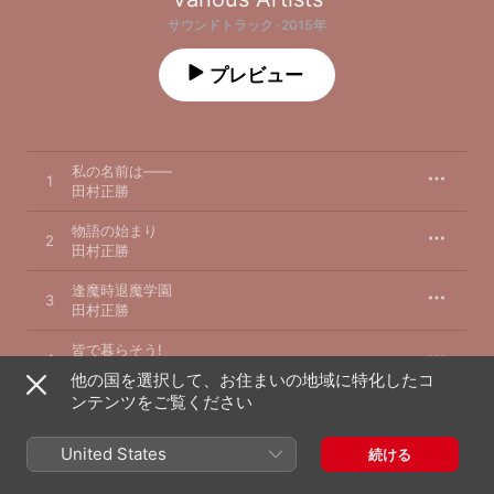
サウンドトラック · 2015年
プレビュー
私の名前は——
1
田村正勝
物語の始まり
2
田村正勝
逢魔時退魔学園
3
田村正勝
皆で暮らそう!
4
田村正勝
他の国を選択して、お住まいの地域に特化したコ
ンテンツをご覧ください
式姫召喚
5
田村正勝
United States
続ける
各地を辿る——
6
田村正勝