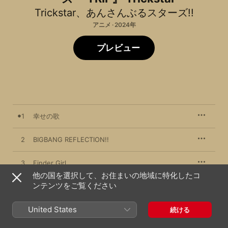
Trickstar
、
あんさんぶるスターズ!!
アニメ · 2024年
プレビュー
1
幸せの歌
2
BIGBANG REFLECTION!!
3
Finder Girl
他の国を選択して、お住まいの地域に特化したコ
ンテンツをご覧ください
4
Unstoppable Love!
United States
5
Daydream×Reality
続ける