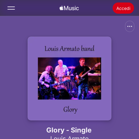
Accedi
Cerca
Home
Novità
Installare Apple Music
Radio
Glory - Single
Louis Armato