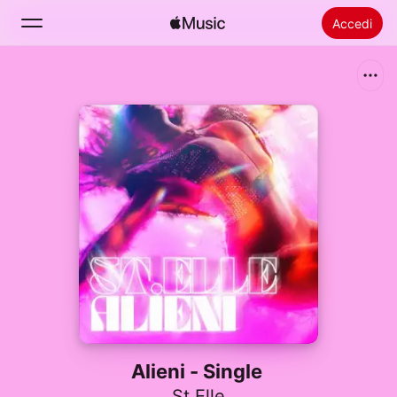
Accedi
Cerca
Home
Novità
Installare Apple Music
Radio
Alieni - Single
St.Elle