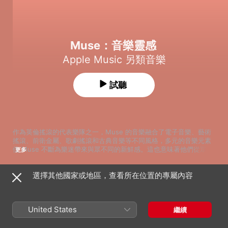
Muse：音樂靈感
Apple Music 另類音樂
試聽
作為英倫搖滾的代表樂隊之一，Muse 的音樂融合了電子音樂、藝術
搖滾、前衛金屬、歌劇搖滾和古典音樂等不同風格，多元的音樂元素
使 Muse 不斷為樂迷帶來與眾不同的新鮮感。這也意味著他們從眾多
更多
音樂人身上找尋靈感，首首新作都能帶來與別不同的感覺及驚喜。或
許聽完本歌單，你也能找到你的音樂繆斯。
選擇其他國家或地區，查看所在位置的專屬內容
歌曲
時間
Karma Police
Radiohead
United States
繼續
Bohemian Rhapsody
Queen