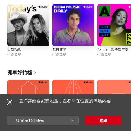
人氣勁歌
每日新聲
A-List：歐美流行樂
推薦歌單
推薦歌單
推薦歌單
開車好拍檔
選擇其他國家或地區，查看所在位置的專屬內容
United States
繼續
揸車返歸
兜風搖滾樂
黃昏兜風點唱機
Apple Music
Apple Music
Apple Music 入夜時