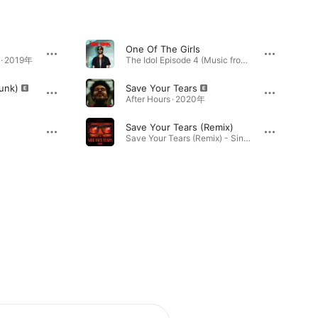
One Of The Girls
e · 2019年
The Idol Episode 4 (Music from the HBO Original Series) - Single · 2023年
Punk)
Save Your Tears
After Hours · 2020年
Save Your Tears (Remix)
Save Your Tears (Remix) - Single · 2021年