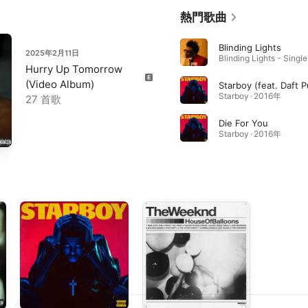
熱門歌曲
Blinding Lights
2025年2月11日
Blinding Lights - Singl
Hurry Up Tomorrow
(Video Album)
Starboy (feat. Daft 
Starboy · 2016年
27 首歌
Die For You
Starboy · 2016年