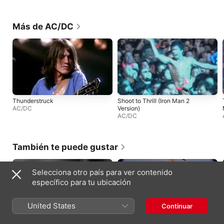
Más de AC/DC
Thunderstruck
Shoot to Thrill (Iron Man 2
AC/DC
Version)
AC/DC
También te puede gustar
Selecciona otro país para ver contenido
específico para tu ubicación
United States
Continuar
petal in the pavement
you seem pretty sad for a girl so in