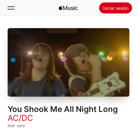
Iniciar sesión
Buscar
Inicio
Novedades
Instalar Apple Music
Radio
You Shook Me All Night Long
AC/DC
POP · 2013