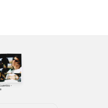
cuentro -
Tu Canción -
Un Nuevo Lugar -
le
Single
Single
0
2018
2018