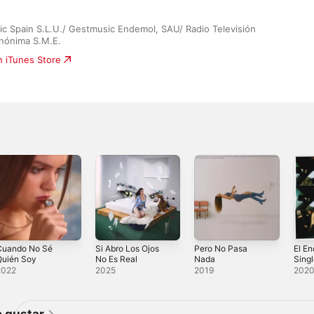
c Spain S.L.U./ Gestmusic Endemol, SAU/ Radio Televisión 
nónima S.M.E.
n iTunes Store
Cuando No Sé
Si Abro Los Ojos
Pero No Pasa
El En
Quién Soy
No Es Real
Nada
Sing
2022
2025
2019
202
 gustar