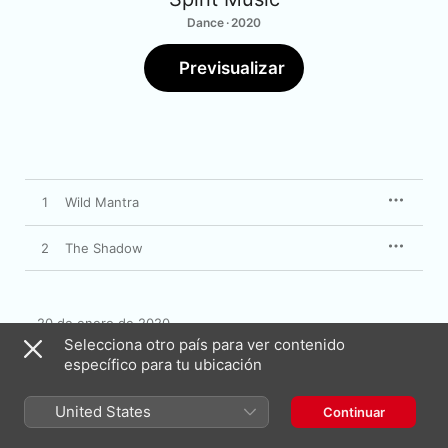
Dance · 2020
Previsualizar
1
Wild Mantra
2
The Shadow
20 de enero de 2020

2 canciones, 13 minutos

Selecciona otro país para ver contenido
℗ 2020 Nutek Records
específico para tu ubicación
United States
Continuar