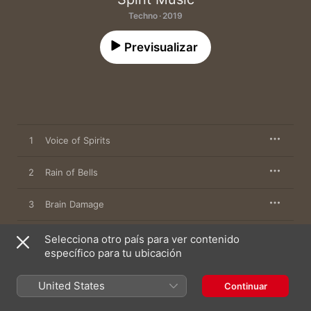
Techno · 2019
Previsualizar
1
Voice of Spirits
2
Rain of Bells
3
Brain Damage
4
To the Imagination
Selecciona otro país para ver contenido
específico para tu ubicación
United States
Continuar
14 de marzo de 2019

4 canciones, 29 minutos
