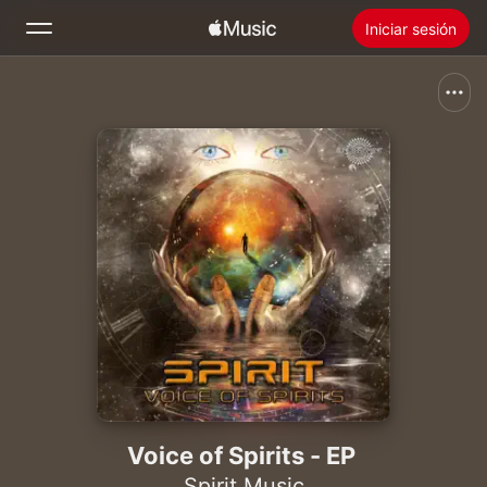
Iniciar sesión
Buscar
Inicio
Novedades
Instalar Apple Music
Radio
Voice of Spirits - EP
Spirit Music