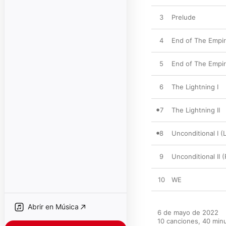
3
Prelude
4
End of The Empire 
5
End of The Empire
6
The Lightning I
7
The Lightning II
8
Unconditional I (
9
Unconditional II 
10
WE
Abrir en Música
6 de mayo de 2022

10 canciones, 40 minu