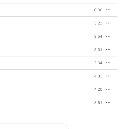
ato que arranca 
anza y optimismo con 
0:30
rables de la banda. 
también es un asunto 
er, que a su vez es el 
5:23
amigablemente el 
 Gabriel completa la 
os de los momentos 
3:54
3:01
presente, y puede ser 
intentando descifrar 
2:34
o se refiere a este 
oy esperando el día en 
bolsa se ha hundido. Es 
4:33
miendo billetes y 
ió la Gran Depresión, 
y pasó por situaciones 
4:20
mbién va a estar a la 
amientas increíbles si 
3:51
s tres primeras, ya 
n que fuera, sabía que 
ba escrito ‘Sagittarius 