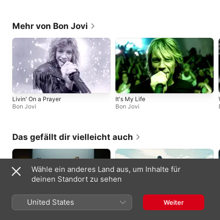
Mehr von Bon Jovi
Livin' On a Prayer
It's My Life
Bon Jovi
Bon Jovi
Das gefällt dir vielleicht auch
Wähle ein anderes Land aus, um Inhalte für
deinen Standort zu sehen
United States
Weiter
White Wedding (Live from Apple
The Way You Are
Music Studios)
Electric Callboy