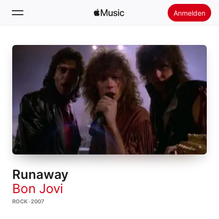
Anmelden
Suchen
Startseite
Neu
Apple Music installieren
Radio
Runaway
Bon Jovi
ROCK · 2007