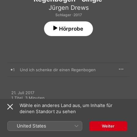
Jürgen Drews
Schlager · 2017
Hörprobe
1
Und ich schenke dir einen Regenbogen
21. Juli 2017

1 Titel, 3 Minuten

℗ 2017 Jürgen Drews, under exclusive license to Electrola, a 
Wähle ein anderes Land aus, um Inhalte für
division of Universal Music GmbH
deinen Standort zu sehen
United States
Weiter