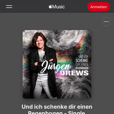
Anmelden
Suchen
Startseite
Neu
Apple Music installieren
Radio
Und ich schenke dir einen
Regenbogen - Single