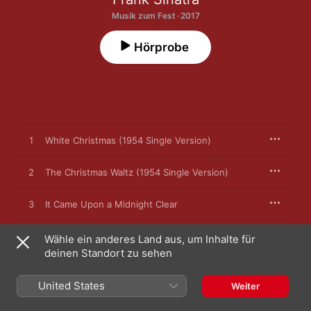
Musik zum Fest · 2017
Hörprobe
1
White Christmas (1954 Single Version)
2
The Christmas Waltz (1954 Single Version)
3
It Came Upon a Midnight Clear
4
Jingle Bells
Wähle ein anderes Land aus, um Inhalte für
deinen Standort zu sehen
5
The First Noel
United States
Weiter
6
Mistletoe and Holly