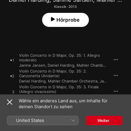
Klassik · 2013
Hörprobe
Violin Concerto in D Major, Op. 35: 1. Allegro
moderato
1
Janine Jansen
,
Daniel Harding
,
Mahler Chamber Orchestra
Violin Concerto in D Major, Op. 35: 2.
Canzonetta (Andante)
2
Daniel Harding
,
Mahler Chamber Orchestra
,
Janine Jansen
Violin Concerto in D Major, Op. 35: 3. Finale
(Allegro vivacissimo)
3
Janine Jansen
,
Daniel Harding
,
Mahler Chamber Orchestra
Wähle ein anderes Land aus, um Inhalte für
Souvenir d'un lieu cher, Op. 42: 1. Meditation
deinen Standort zu sehen
(Arr. for Strings)
4
Daniel Harding
,
Mahler Chamber Orchestra
,
Janine Jansen
Souvenir d'un lieu cher, Op. 42: 2. Scherzo (Arr.
United States
Weiter
for Strings)
5
Janine Jansen
,
Daniel Harding
,
Mahler Chamber Orchestra