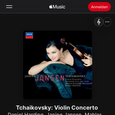
Anmelden
Suchen
Startseite
Neu
Apple Music installieren
Radio
Tchaikovsky: Violin Concerto
Daniel Harding
,
Janine Jansen
,
Mahler Chamber Orchestra