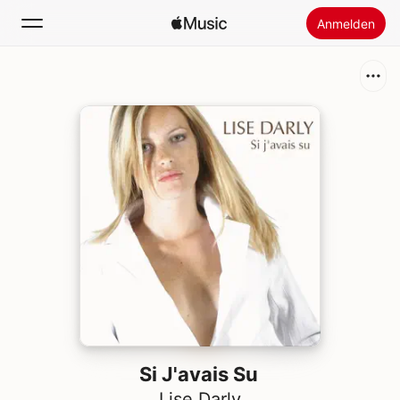
Anmelden
Suchen
Startseite
Neu
Apple Music installieren
Radio
Si J'avais Su
Lise Darly