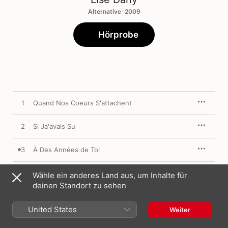
Alternative · 2009
Hörprobe
1
Quand Nos Coeurs S'attachent
2
Si Ja'avais Su
3
À Des Années de Toi
4
Petite Fille
Wähle ein anderes Land aus, um Inhalte für
deinen Standort zu sehen
5
Entre Nous
United States
Weiter
6
Dis Moi (Si un Jour)