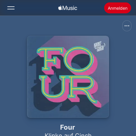
Anmelden
Suchen
Startseite
Neu
Apple Music installieren
Radio
Four
Klinke auf Cinch