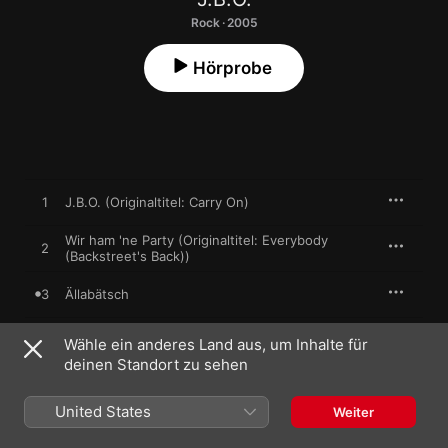
Rock · 2005
Hörprobe
1
J.B.O. (Originaltitel: Carry On)
Wir ham 'ne Party (Originaltitel: Everybody
2
(Backstreet's Back))
3
Ällabätsch
Schlaf Kindlein Schlaf (Originaltitel: Enter
4
Wähle ein anderes Land aus, um Inhalte für
Sandman)
deinen Standort zu sehen
5
Ich sag' J.B.O.! (Originaltitel: WOT)
United States
Weiter
A*******h und Spaß dabei (Originaltitel: Fire
6
Water Burn)