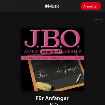
Anmelden
Suchen
Startseite
Neu
Apple Music installieren
Radio
Für Anfänger
J.B.O.